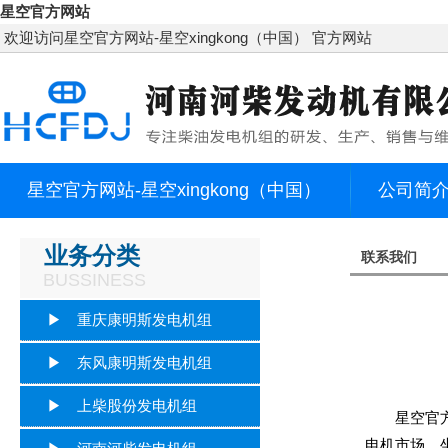
星空官方网站
欢迎访问星空官方网站-星空xingkong（中国） 官方网站
星空官方网站-星空xingkong（中国）
公司简
客户服务
联系我们
业务分类
联系我们
BUSSINESS
▶ 重庆康明斯发电机组
▶ 东风康明斯发电机组
▶ 上柴股份发电机组
星空官方网
电机市场。