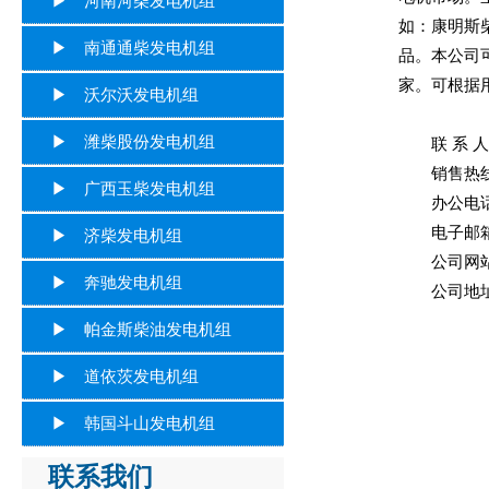
▶ 河南河柴发电机组
如：康明斯
▶ 南通通柴发电机组
品。本公司可
家。可根据
▶ 沃尔沃发电机组
▶ 潍柴股份发电机组
联 系 人
销售热线：1
▶ 广西玉柴发电机组
办公电话：03
电子邮箱：hn
▶ 济柴发电机组
公司网站：ln
▶ 奔驰发电机组
公司地址：
▶ 帕金斯柴油发电机组
▶ 道依茨发电机组
▶ 韩国斗山发电机组
联系我们