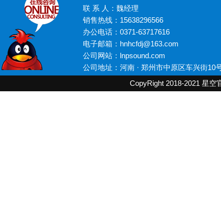
联 系 人：魏经理
销售热线：15638296566
办公电话：0371-63717616
电子邮箱：hnhcfdj@163.com
公司网站：lnpsound.com
公司地址：河南 · 郑州市中原区车兴街10
CopyRight 2018-2021
星空官