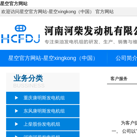
星空官方网站
欢迎访问星空官方网站-星空xingkong（中国） 官方网站
星空官方网站-星空xingkong（中国）
公司简
客户服务
联系我们
业务分类
客户服务
BUSSINESS
▶ 重庆康明斯发电机组
▶ 东风康明斯发电机组
为客户提供
▶ 上柴股份发电机组
一。 公司以