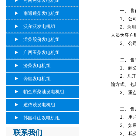
▶ 河南河柴发电机组
一、 售
▶ 南通通柴发电机组
1、 公司
▶ 沃尔沃发电机组
2、为用户
人员为客户
▶ 潍柴股份发电机组
3、 公司
▶ 广西玉柴发电机组
二、 售
▶ 济柴发电机组
1、 到公
2、凡开发
▶ 奔驰发电机组
输方式、 
▶ 帕金斯柴油发电机组
3、 重点
▶ 道依茨发电机组
三、 售
1、 用户
▶ 韩国斗山发电机组
2、 如果
联系我们
3、 我公