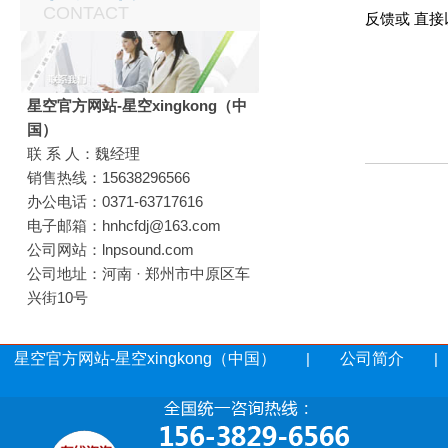
CONTACT
反馈或 直接
星空官方网站-星空xingkong（中
国）
联 系 人：魏经理
销售热线：15638296566
办公电话：0371-63717616
电子邮箱：hnhcfdj@163.com
公司网站：lnpsound.com
公司地址：河南 · 郑州市中原区车
兴街10号
星空官方网站-星空xingkong（中国）
|
公司简介
|