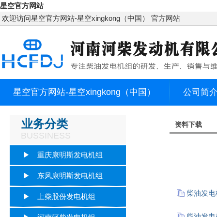
星空官方网站
欢迎访问星空官方网站-星空xingkong（中国） 官方网站
星空官方网站-星空xingkong（中国）
公司简
客户服务
联系我们
业务分类
资料下载
BUSSINESS
▶ 重庆康明斯发电机组
▶ 东风康明斯发电机组
柴油发电机
▶ 上柴股份发电机组
柴油发电机