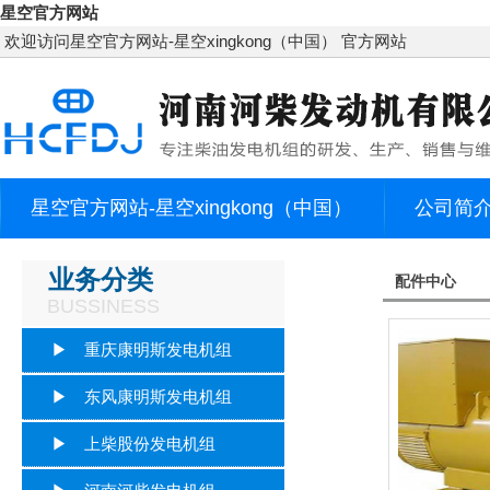
星空官方网站
欢迎访问星空官方网站-星空xingkong（中国） 官方网站
星空官方网站-星空xingkong（中国）
公司简
客户服务
联系我们
业务分类
配件中心
BUSSINESS
▶ 重庆康明斯发电机组
▶ 东风康明斯发电机组
▶ 上柴股份发电机组