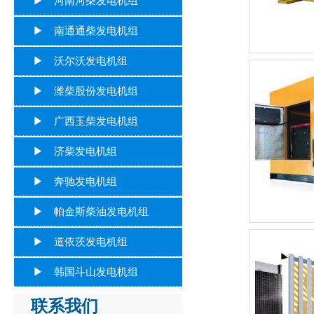
▶ 河南河柴发电机组
▶ 南通通柴发电机组
▶ 沃尔沃发电机组
▶ 潍柴股份发电机组
▶ 广西玉柴发电机组
▶ 济柴发电机组
▶ 奔驰发电机组
▶ 帕金斯柴油发电机组
▶ 道依茨发电机组
▶ 韩国斗山发电机组
联系我们