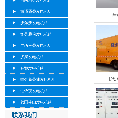
▶ 河南河柴发电机组
▶ 南通通柴发电机组
静
▶ 沃尔沃发电机组
▶ 潍柴股份发电机组
▶ 广西玉柴发电机组
▶ 济柴发电机组
▶ 奔驰发电机组
移动
▶ 帕金斯柴油发电机组
▶ 道依茨发电机组
▶ 韩国斗山发电机组
联系我们