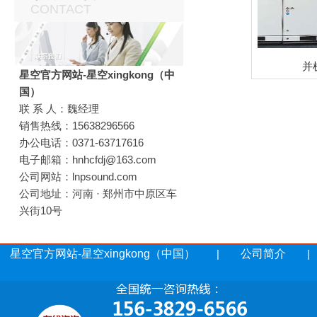
CONTACT
并
星空官方网站-星空xingkong（中
国）
联 系 人：魏经理
销售热线：15638296566
办公电话：0371-63717616
电子邮箱：hnhcfdj@163.com
公司网站：lnpsound.com
公司地址：河南 · 郑州市中原区车
兴街10号
星空官方网站-星空xingkong（中国）
|
公司简介
|