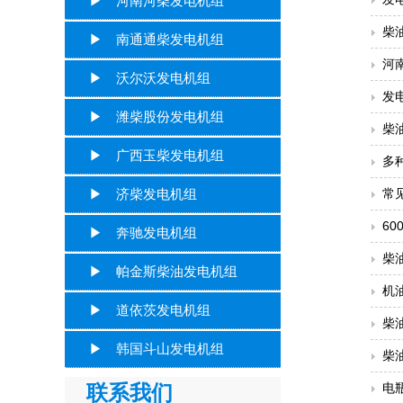
▶ 河南河柴发电机组
柴
▶ 南通通柴发电机组
河
▶ 沃尔沃发电机组
发
▶ 潍柴股份发电机组
柴
▶ 广西玉柴发电机组
多
▶ 济柴发电机组
常
6
▶ 奔驰发电机组
柴
▶ 帕金斯柴油发电机组
机
▶ 道依茨发电机组
柴
▶ 韩国斗山发电机组
柴
联系我们
电