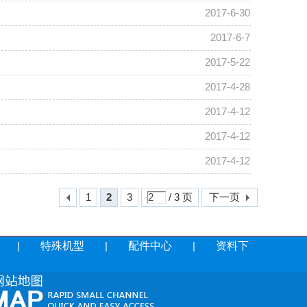
2017-6-30
2017-6-7
2017-5-22
2017-4-28
2017-4-12
2017-4-12
2017-4-12
1
2
3
/ 3 页
下一页
|
特殊机型
|
配件中心
|
资料下