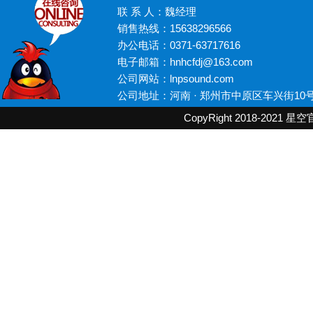
联 系 人：魏经理
销售热线：15638296566
办公电话：0371-63717616
电子邮箱：hnhcfdj@163.com
公司网站：lnpsound.com
公司地址：河南 · 郑州市中原区车兴街10
CopyRight 2018-2021
星空官