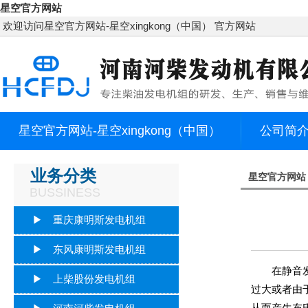
星空官方网站
欢迎访问星空官方网站-星空xingkong（中国） 官方网站
星空官方网站-星空xingkong（中国）
公司简
客户服务
联系我们
业务分类
星空官方网站
BUSSINESS
▶ 重庆康明斯发电机组
▶ 东风康明斯发电机组
在静音发电
▶ 上柴股份发电机组
过大或者由
从而产生布