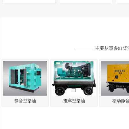
———— 主要从事多缸柴
静音型柴油
拖车型柴油
移动静