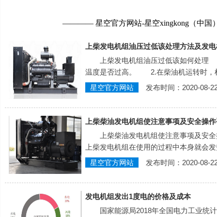
———— 星空官方网站-星空xingkong
上柴发电机组油压过低该处理方法及发电
上柴发电机组油压过低该如何处理 
温度是否过高。 2.在柴油机运转时，
星空官方网站
发布时间：2020-08-2
上柴柴油发电机组使注意事项及安全操作
上柴柴油发电机组使注意事项及安全
上柴发电机组在使用的过程中本身就会发
星空官方网站
发布时间：2020-08-2
发电机组发出1度电的价格及成本
国家能源局2018年全国电力工业统计