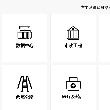
———— 主要从事多缸柴
数据中心
市政工程
高速公路
医疗及药厂