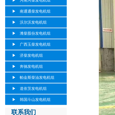
▶ 河南河柴发电机组
▶ 南通通柴发电机组
▶ 沃尔沃发电机组
▶ 潍柴股份发电机组
▶ 广西玉柴发电机组
▶ 济柴发电机组
▶ 奔驰发电机组
▶ 帕金斯柴油发电机组
▶ 道依茨发电机组
▶ 韩国斗山发电机组
联系我们