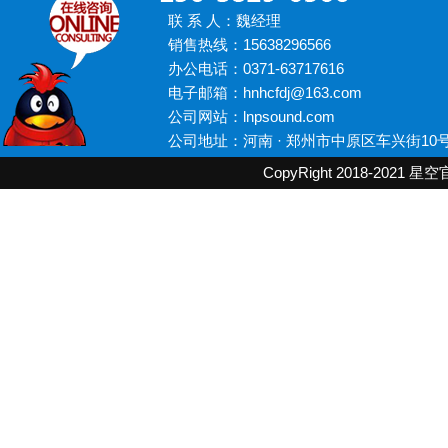
联 系 人：魏经理
销售热线：15638296566
办公电话：0371-63717616
电子邮箱：hnhcfdj@163.com
公司网站：lnpsound.com
公司地址：河南 · 郑州市中原区车兴街10
CopyRight 2018-2021
星空官