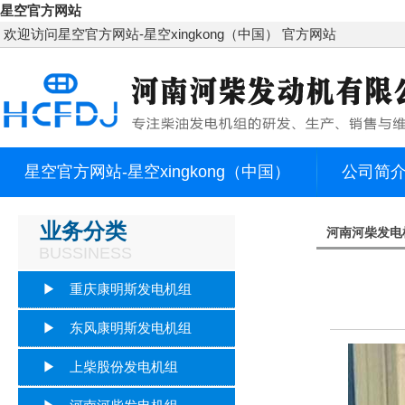
星空官方网站
欢迎访问星空官方网站-星空xingkong（中国） 官方网站
星空官方网站-星空xingkong（中国）
公司简
客户服务
联系我们
业务分类
河南河柴发电
BUSSINESS
▶ 重庆康明斯发电机组
▶ 东风康明斯发电机组
▶ 上柴股份发电机组