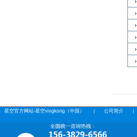
星空官方网站-星空xingkong（中国）
|
公司简介
|