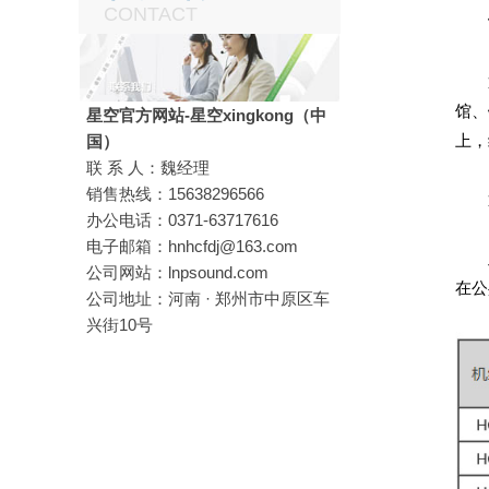
CONTACT
通
馆、
星空官方网站-星空xingkong（中
上，
国）
联 系 人：魏经理
销售热线：15638296566
通柴
办公电话：0371-63717616
电子邮箱：hnhcfdj@163.com
此
公司网站：lnpsound.com
在公
公司地址：河南 · 郑州市中原区车
兴街10号