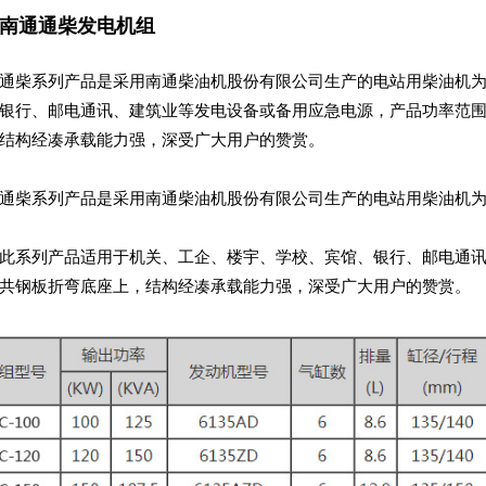
南通通柴发电机组
柴系列产品是采用南通柴油机股份有限公司生产的电站用柴油机为
银行、邮电通讯、建筑业等发电设备或备用应急电源，产品功率范围12
结构经凑承载能力强，深受广大用户的赞赏。
系列产品是采用南通柴油机股份有限公司生产的电站用柴油机为动力，
系列产品适用于机关、工企、楼宇、学校、宾馆、银行、邮电通讯
共钢板折弯底座上，结构经凑承载能力强，深受广大用户的赞赏。