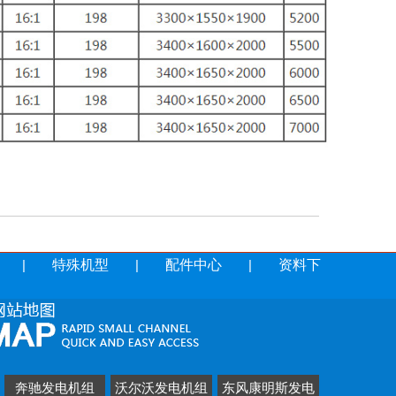
|
特殊机型
|
配件中心
|
资料下
奔驰发电机组
沃尔沃发电机组
东风康明斯发电