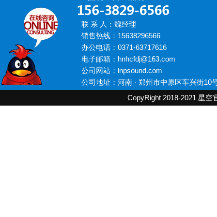
联 系 人：魏经理
销售热线：15638296566
办公电话：0371-63717616
电子邮箱：hnhcfdj@163.com
公司网站：lnpsound.com
公司地址：河南 · 郑州市中原区车兴街10
CopyRight 2018-2021
星空官