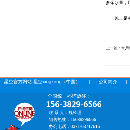
多余水量，
以上是关于
上一篇：
常用
星空官方网站-星空xingkong（中国）
|
公司简介
|
联 系 人：魏经理
销售热线：15638296566
办公电话：0371-63717616