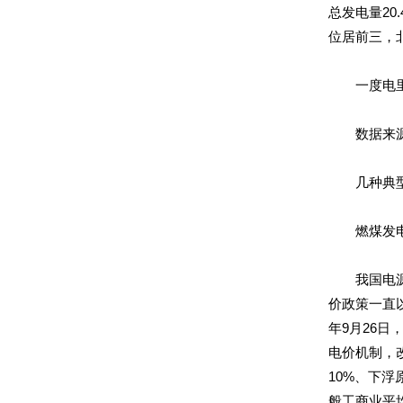
总发电量2
位居前三，
一度电里知
数据来源
几种典型发
燃煤发电
我国电源结
价政策一直
年9月26
电价机制，
10%、下
般工商业平