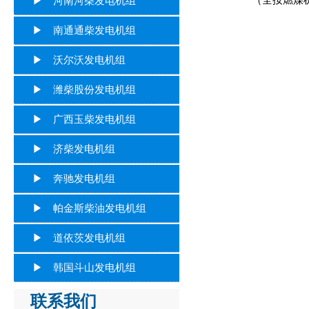
▶ 河南河柴发电机组
▶ 南通通柴发电机组
▶ 沃尔沃发电机组
▶ 潍柴股份发电机组
▶ 广西玉柴发电机组
▶ 济柴发电机组
▶ 奔驰发电机组
▶ 帕金斯柴油发电机组
▶ 道依茨发电机组
▶ 韩国斗山发电机组
联系我们