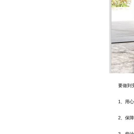
要做到安全
1、用心检
2、保障上
3、柴油发