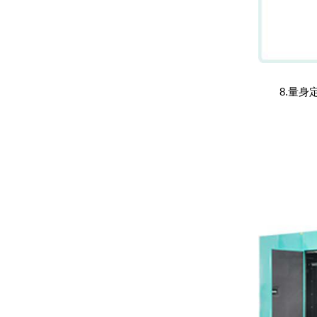
8.量身定