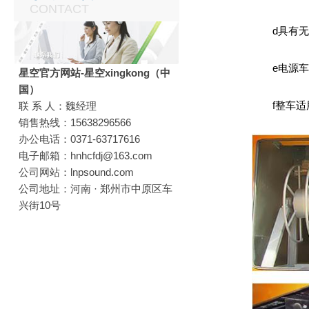
CONTACT
d具有无外
e电源车机
星空官方网站-星空xingkong（中
国）
f整车适用
联 系 人：魏经理
销售热线：15638296566
办公电话：0371-63717616
电子邮箱：hnhcfdj@163.com
公司网站：lnpsound.com
公司地址：河南 · 郑州市中原区车
兴街10号