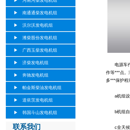
▶ 河南河柴发电机组
▶ 南通通柴发电机组
▶ 沃尔沃发电机组
▶ 潍柴股份发电机组
▶ 广西玉柴发电机组
▶ 济柴发电机组
电源车作为
作等***点
▶ 奔驰发电机组
多***保
▶ 帕金斯柴油发电机组
a机组设计
▶ 道依茨发电机组
b机组自动
▶ 韩国斗山发电机组
联系我们
c全天候起