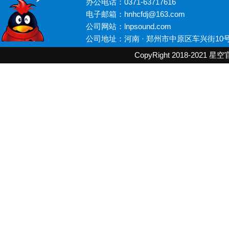
办公电话：0371-63717616
电子邮箱：hnhcfdj@163.com
公司网站：lnpsound.com
公司地址：河南 · 郑州市中原区车兴街10
CopyRight 2018-2021
星空官