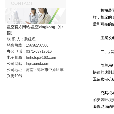
CONTACT
机械装置支
样，相应的
量和可靠的
星空官方网站-星空xingkong（中
国）
玉柴发电机
联 系 人：魏经理
销售热线：15638296566
办公电话：0371-63717616
二、启动
电子邮箱：hnhcfdj@163.com
公司网站：lnpsound.com
简单易行的
公司地址：河南 · 郑州市中原区车
快速的达到
兴街10号
玉柴发电机
究其根本这
的安装环境
降低能源的