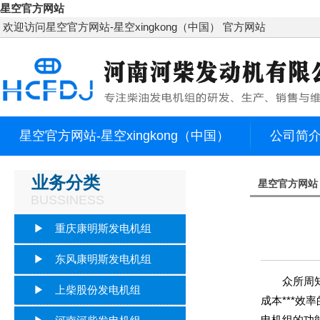
星空官方网站
欢迎访问星空官方网站-星空xingkong（中国） 官方网站
星空官方网站-星空xingkong（中国）
公司简
客户服务
联系我们
业务分类
星空官方网站
BUSSINESS
▶ 重庆康明斯发电机组
▶ 东风康明斯发电机组
众所周知发
▶ 上柴股份发电机组
成本***
电机组的功能