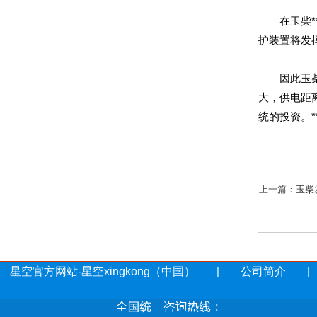
在玉柴**
护装置将发
因此玉柴*
大，供电距
统的投资。*
上一篇：
玉柴
星空官方网站-星空xingkong（中国）
|
公司简介
|