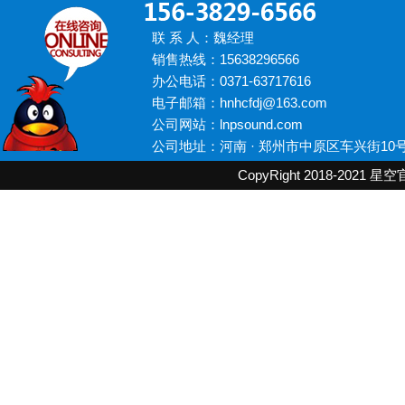
联 系 人：魏经理
销售热线：15638296566
办公电话：0371-63717616
电子邮箱：hnhcfdj@163.com
公司网站：lnpsound.com
公司地址：河南 · 郑州市中原区车兴街10
CopyRight 2018-2021
星空官