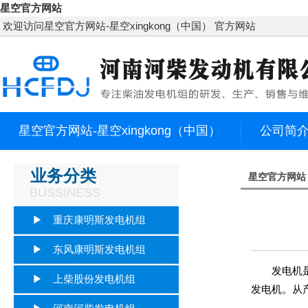
星空官方网站
欢迎访问星空官方网站-星空xingkong（中国） 官方网站
星空官方网站-星空xingkong（中国）
公司简
客户服务
联系我们
业务分类
星空官方网站
BUSSINESS
▶ 重庆康明斯发电机组
▶ 东风康明斯发电机组
发电机是工
▶ 上柴股份发电机组
发电机。从