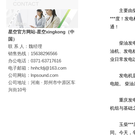
CONTACT
主要由柴油
***度！
通！
星空官方网站-星空xingkong（中
国）
柴油发电机
联 系 人：魏经理
油机、发电
销售热线：15638296566
业日常发电
办公电话：0371-63717616
电子邮箱：hnhcfdj@163.com
公司网站：lnpsound.com
发电机是将
公司地址：河南 · 郑州市中原区车
电能。 柴
兴街10号
重庆发电机
机组与基础
玉柴***压
同。今天，