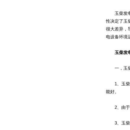
玉柴发电机组
性决定了玉
很大差异，
电设备环境
玉柴发
一，玉柴*
1、玉柴*
能好。
2、由于本
3、玉柴*